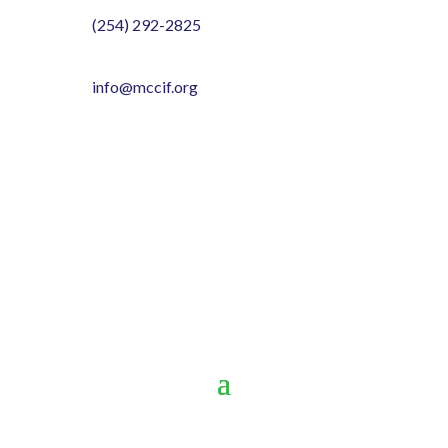
(254) 292-2825
info@mccif.org
Ayudando a las pequeñas
empresas a crecer