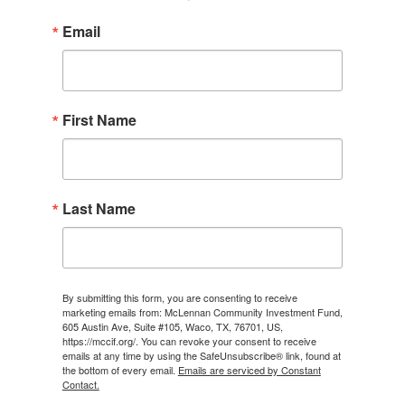
Email
First Name
Last Name
By submitting this form, you are consenting to receive
marketing emails from: McLennan Community Investment Fund,
605 Austin Ave, Suite #105, Waco, TX, 76701, US,
https://mccif.org/. You can revoke your consent to receive
emails at any time by using the SafeUnsubscribe® link, found at
the bottom of every email.
Emails are serviced by Constant
Contact.